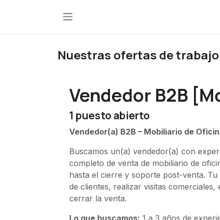
Ir al contenido
Nuestras ofertas de trabajo
Vendedor B2B [M
1
puesto abierto
Vendedor(a) B2B – Mobiliario de Ofici
Buscamos un(a) vendedor(a) con experie
completo de venta de mobiliario de ofici
hasta el cierre y soporte post-venta. Tu d
de clientes, realizar visitas comerciales
cerrar la venta.
Lo que buscamos:
1 a 3 años de experie